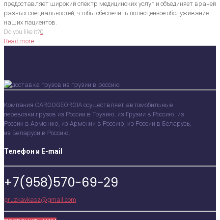
предоставляет широкий спектр медицинских услуг и объединяет врачей
разных специальностей, чтобы обеспечить полноценное обслуживание
наших пациентов.
Do you like it?
0
Read more
Компания CARGOGEORGIA осуществляет автомобильные
перевозки грузов из России в Грузию, из Грузии в Россию, из
России в Армению, из Армении в Россию, из России в Беларусь,
из Беларуси в Россию.
Телефон и E-mail
+7(958)570-69-29
gruzkavkasz@gmail.com