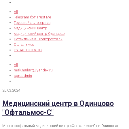
All
Telegram-бот Trust Me
Грузовой автосервис
медицинский центр
медицинский центр Одинцово
Остекление в Электростали
Офтальмос
РУСАВТОТРАНС
All
mak.nailart@yandex.ru
sproadmin
20.03.2024
Медицинский центр в Одинцово
"Офтальмос-С"
Многопрофильный медицинский центр «Офтальмос-С» в Одинцово