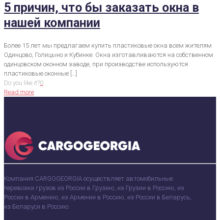
5 причин, что бы заказать окна в
нашей компании
Более 15 лет мы предлагаем купить пластиковые окна всем жителям
Одинцово, Голицыно и Кубинке. Окна изготавливаются на собственном
одинцовском оконном заводе, при производстве используются
пластиковые оконные
[…]
Do you like it?
0
Read more
Компания CARGOGEORGIA осуществляет автомобильные
перевозки грузов из России в Грузию, из Грузии в Россию, из
России в Армению, из Армении в Россию, из России в Беларусь,
из Беларуси в Россию.