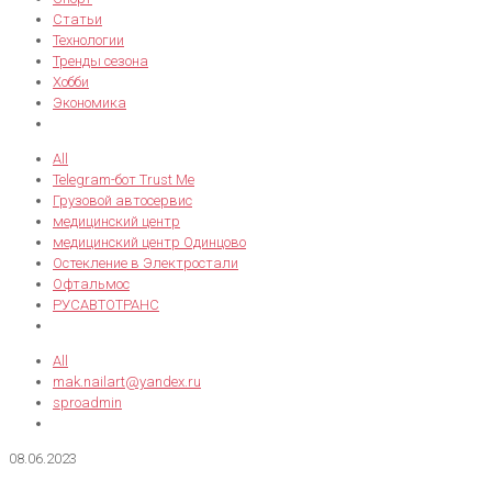
Статьи
Технологии
Тренды сезона
Хобби
Экономика
All
Telegram-бот Trust Me
Грузовой автосервис
медицинский центр
медицинский центр Одинцово
Остекление в Электростали
Офтальмос
РУСАВТОТРАНС
All
mak.nailart@yandex.ru
sproadmin
08.06.2023