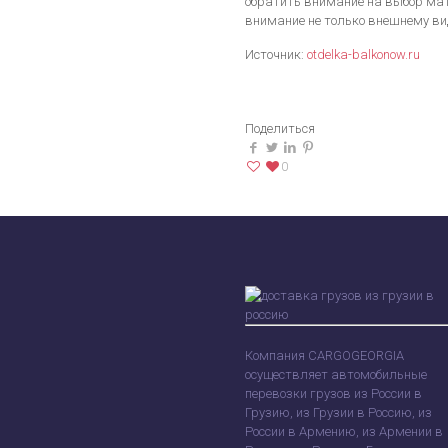
обратить внимание на выбор мат
внимание не только внешнему вид
Источник:
otdelka-balkonow.ru
Поделиться
0
Компания CARGOGEORGIA
осуществляет автомобильные
перевозки грузов из России в
Грузию, из Грузии в Россию, из
России в Армению, из Армении в