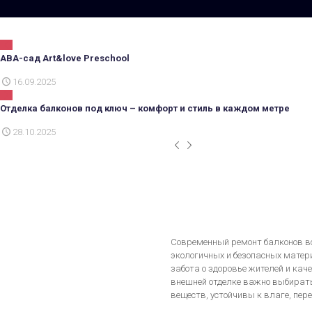
АВА-сад Art&love Preschool
16.09.2025
Отделка балконов под ключ – комфорт и стиль в каждом метре
28.10.2025
Современный ремонт балконов вс
экологичных и безопасных матери
забота о здоровье жителей и кач
внешней отделке важно выбират
веществ, устойчивы к влаге, пер