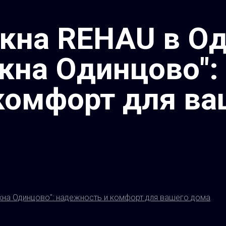
кна REHAU в О
кна Одинцово":
комфорт для ва
кна Одинцово": надежность и комфорт для вашего дома