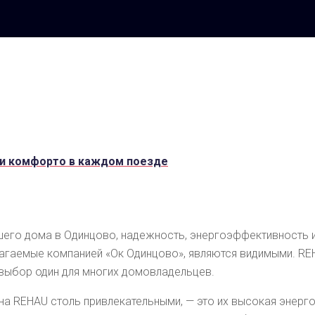
 и комфорто в каждом поезде
шего дома в Одинцово, надежность, энергоэффективность 
лагаемые компанией «Ок Одинцово», являются видимыми. RE
 выбор один для многих домовладельцев.
на REHAU столь привлекательными, — это их высокая энерг