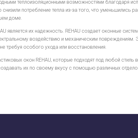
одными теплоизоляционными возможностями благодаря ис
о снизили потребление тепла из-за того, что уменьшились р
шем доме.
U является их надежность. REHAU создает оконные систе
ктральному воздействию и механическим повреждениям. Это
, не требуя особого ухода или восстановления.
стиковых окон REHAU, которые подходят под любой стиль 
создавать их по своему вкусу с помощью различных отдело