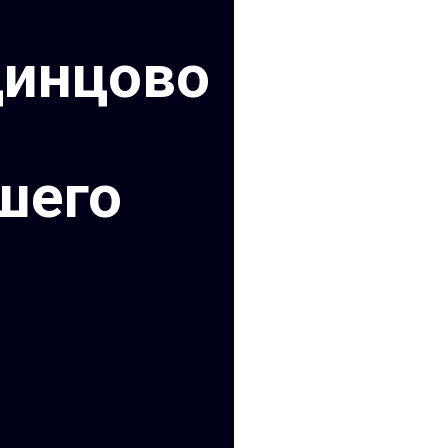
динцово
шего