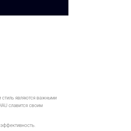
и стиль являются важными
HAU славится своим
оэффективность.