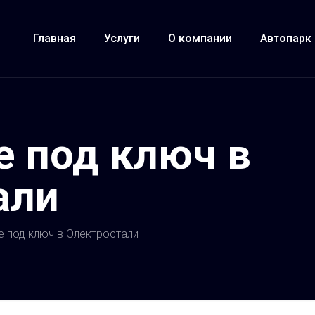
Главная
Услуги
О компании
Автопарк
е под ключ в
али
е под ключ в Электростали