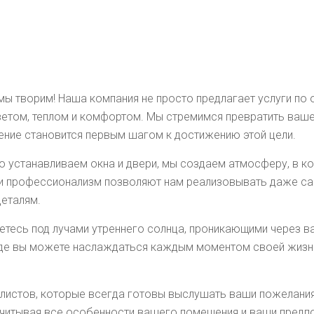
ы творим! Наша компания не просто предлагает услуги по 
ветом, теплом и комфортом. Мы стремимся превратить ва
ление становится первым шагом к достижению этой цели.
о устанавливаем окна и двери, мы создаем атмосферу, в ко
т и профессионализм позволяют нам реализовывать даже са
деталям.
етесь под лучами утреннего солнца, проникающими через в
р, где вы можете наслаждаться каждым моментом своей жиз
листов, которые всегда готовы выслушать ваши пожелани
учитывая все особенности вашего помещения и ваши предпо