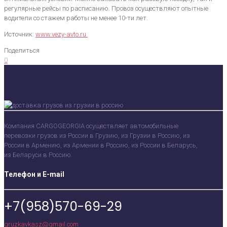
регулярные рейсы по расписанию. Провоз осуществляют опытные
водители со стажем работы не менее 10-ти лет.
Источник:
www.vezy-avto.ru
Поделиться
0
Компания CARGOGEORGIA осуществляет автомобильные
перевозки грузов из России в Грузию, из Грузии в Россию, из
России в Армению, из Армении в Россию, из России в Беларусь,
из Беларуси в Россию.
Телефон и E-mail
+7(958)570-69-29
gruzkavkasz@gmail.com