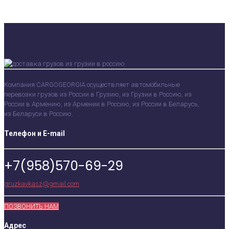
Компания CARGOGEORGIA осуществляет автомобильные
перевозки грузов из России в Грузию, из Грузии в Россию, из
России в Армению, из Армении в Россию, из России в Беларусь,
из Беларуси в Россию.
Телефон и E-mail
+7(958)570-69-29
gruzkavkasz@gmail.com
ПОЗВОНИТЬ НАМ
Адрес