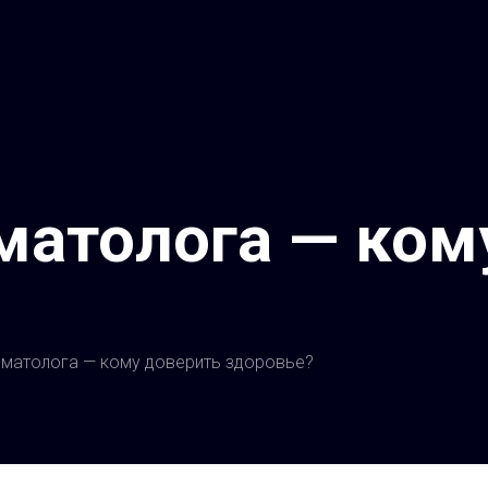
матолога — ком
матолога — кому доверить здоровье?