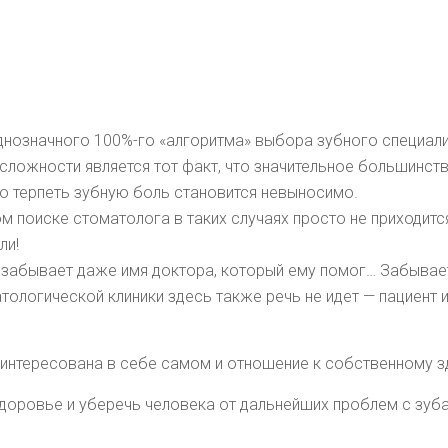
 однозначного 100%-го «алгоритма» выбора зубного специали
 сложности является тот факт, что значительное большинст
что терпеть зубную боль становится невыносимо.
 поиске стоматолога в таких случаях просто не приходитс
ли!
азу забывает даже имя доктора, который ему помог… Забыва
тологической клиники здесь также речь не идет — пациент 
заинтересована в себе самом и отношение к собственному з
 здоровье и уберечь человека от дальнейших проблем с зу