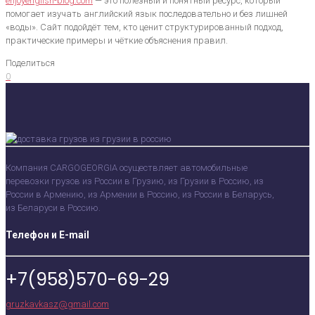
enjoyenglish-blog.com
— это полезный и понятный ресурс, который
помогает изучать английский язык последовательно и без лишней
«воды». Сайт подойдёт тем, кто ценит структурированный подход,
практические примеры и чёткие объяснения правил.
Поделиться
0
Компания CARGOGEORGIA осуществляет автомобильные
перевозки грузов из России в Грузию, из Грузии в Россию, из
России в Армению, из Армении в Россию, из России в Беларусь,
из Беларуси в Россию.
Телефон и E-mail
+7(958)570-69-29
gruzkavkasz@gmail.com