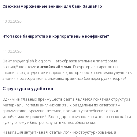
Свежезамороженные веники для бани SaunaPro
10.02.2026
Что такое банкротство и корпоративные конфликты?
11.02.2026
Сайт enjoyenglish-blog.com — это образовательная платформа,
посвящённая теме
английский язык
. Ресурс ориентирован на
школьников, студентов и взрослых, которые хотят системно улучшить
знания и разобраться в сложных правилах без перегрузки теорией.
Структура и удобство
Одним из главных преимуществ сайта является понятная структура.
Материалы по теме английский язык разделены по категориям:
грамматика, времена, лексика, правила употребления слов и
устойчивых выражений. Благодаря этому пользователю легко найти
нужную тему и быстро получить чёткое объяснение.
Навигация интуитивная, статьи логично структурированы, а