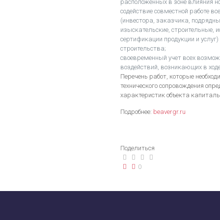
расположенных в зоне влияния но
содействие совместной работе вс
(инвестора, заказчика, подрядн
изыскательские, строительные, 
сертификации продукции и услуг)
строительства;
своевременный учет всех возмож
воздействий, возникающих в ходе
Перечень работ, которые необход
технического сопровождения опре
характеристик объекта капиталь
Подробнее:
beavergr.ru
Поделиться
0