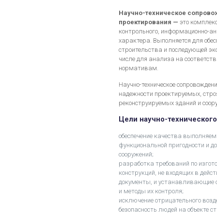
Научно-техническое сопровож
проектирования —
это комплекс
контрольного, информационно-ан
характера. Выполняется для обес
строительства и последующей экс
числе для анализа на соответс
нормативам.
Научно-техническое сопровождени
надежности проектируемых, стро
реконструируемых зданий и соор
Цели научно-технического
обеспечение качества выполняемы
функциональной пригодности и д
сооружений;
разработка требований по изгот
конструкций, не входящих в дей
документы, и устанавливающие 
и методы их контроля;
исключение отрицательного возд
безопасность людей на объекте с