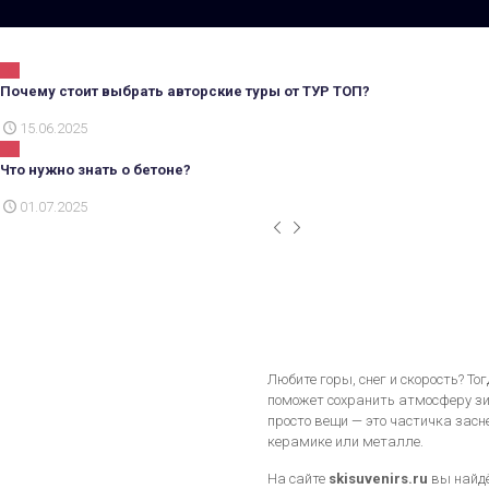
Почему стоит выбрать авторские туры от ТУР ТОП?
15.06.2025
Что нужно знать о бетоне?
01.07.2025
Любите горы, снег и скорость? Т
поможет сохранить атмосферу зим
просто вещи — это частичка засн
керамике или металле.
На сайте
skisuvenirs.ru
вы найдё