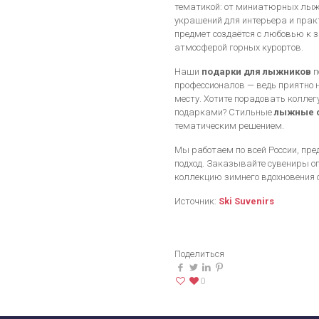
тематикой: от миниатюрных лыж 
украшений для интерьера и пра
предмет создаётся с любовью к 
атмосферой горных курортов.
Наши
подарки для лыжников
п
профессионалов — ведь приятно 
месту. Хотите порадовать коллег
подарками? Стильные
лыжные 
тематическим решением.
Мы работаем по всей России, пр
подход. Заказывайте сувениры оп
коллекцию зимнего вдохновения 
Источник:
Ski Suvenirs
Поделиться
0