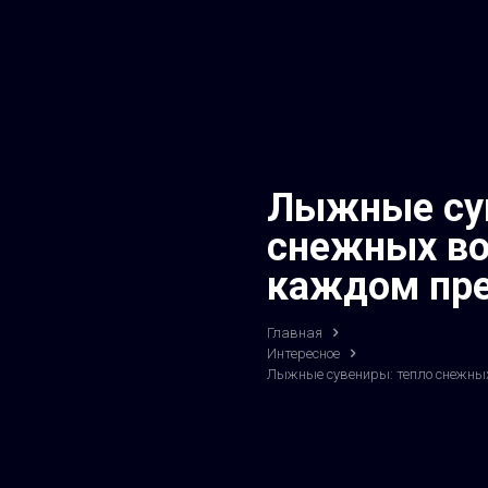
Лыжные сув
снежных во
каждом пр
Главная
Интересное
Лыжные сувениры: тепло снежны