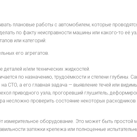
вать плановые работы с автомобилем, которые проводятся
делать по факту неисправности машины или какого-то её уз
апов или категорий:
льных его агрегатов.
 деталей и/или технических жидкостей.
ичается по назначению, трудоёмкости и степени глубины. С
 на СТО, а его главная задача — выявление течей или види
хол приводного узла, прогоревший глушитель, деформиров
тра несложно проверить состояние некоторых расходников 
дёт измерительное оборудование. Это может быть простой м
авильности затяжки крепежа или полноценные испытательны