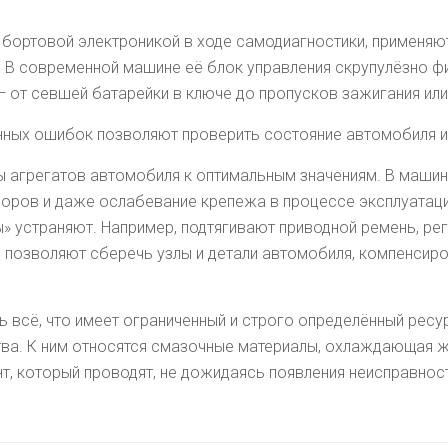
 бортовой электроникой в ходе самодиагностики, применя
. В современной машине её блок управления скрупулёзно ф
 от севшей батарейки в ключе до пропусков зажигания или
ных ошибок позволяют проверить состояние автомобиля и
 агрегатов автомобиля к оптимальным значениям. В машин
зоров и даже ослабевание крепежа в процессе эксплуатаци
ы» устраняют. Например, подтягивают приводной ремень, ре
ы позволяют сберечь узлы и детали автомобиля, компенсиро
всё, что имеет ограниченный и строго определённый ресур
тва. К ним относятся смазочные материалы, охлаждающая ж
монт, который проводят, не дожидаясь появления неисправно