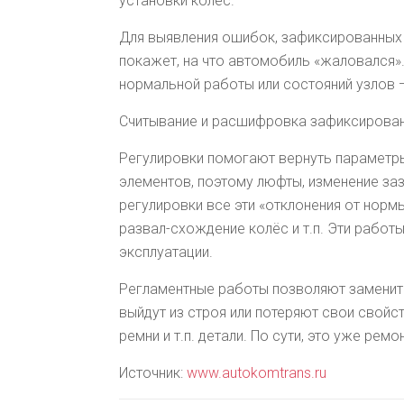
установки колёс.
Для выявления ошибок, зафиксированных
покажет, на что автомобиль «жаловался»
нормальной работы или состояний узлов —
Считывание и расшифровка зафиксирован
Регулировки помогают вернуть параметры
элементов, поэтому люфты, изменение за
регулировки все эти «отклонения от норм
развал-схождение колёс и т.п. Эти работ
эксплуатации.
Регламентные работы позволяют заменить 
выйдут из строя или потеряют свои свойс
ремни и т.п. детали. По сути, это уже ре
Источник:
www.autokomtrans.ru