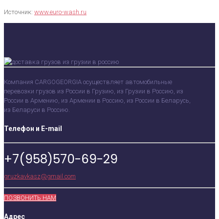
Источник:
www.euro-wash.ru
Компания CARGOGEORGIA осуществляет автомобильные
перевозки грузов из России в Грузию, из Грузии в Россию, из
России в Армению, из Армении в Россию, из России в Беларусь,
из Беларуси в Россию.
Телефон и E-mail
+7(958)570-69-29
gruzkavkasz@gmail.com
ПОЗВОНИТЬ НАМ
Адрес