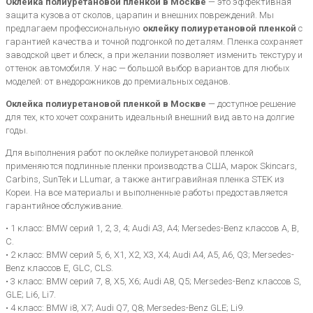
Оклейка полиуретановой пленкой в Москве
— это эффективная
защита кузова от сколов, царапин и внешних повреждений. Мы
предлагаем профессиональную
оклейку полиуретановой пленкой
с
гарантией качества и точной подгонкой по деталям. Пленка сохраняет
заводской цвет и блеск, а при желании позволяет изменить текстуру и
оттенок автомобиля. У нас — большой выбор вариантов для любых
моделей: от внедорожников до премиальных седанов.
Оклейка полиуретановой пленкой в Москве
— доступное решение
для тех, кто хочет сохранить идеальный внешний вид авто на долгие
годы.
Для выполнения работ по оклейке полиуретановой пленкой
применяются подлинные пленки производства США, марок Skincars,
Carbins, SunTek и LLumar, а также антигравийная пленка STEK из
Кореи. На все материалы и выполненные работы предоставляется
гарантийное обслуживание.
• 1 класс: BMW серий 1, 2, 3, 4; Audi A3, A4; Mersedes-Benz классов A, B,
C.
• 2 класс: BMW серий 5, 6, X1, X2, X3, X4; Audi A4, A5, A6, Q3; Mersedes-
Benz классов E, GLC, CLS.
• 3 класс: BMW серий 7, 8, X5, X6; Audi A8, Q5; Mersedes-Benz классов S,
GLE; Li6, Li7.
• 4 класс: BMW i8, X7; Audi Q7, Q8; Mersedes-Benz GLE; Li9.