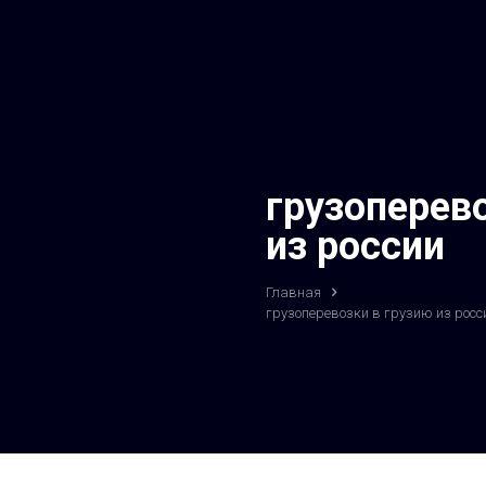
грузоперев
из россии
Главная
грузоперевозки в грузию из росс