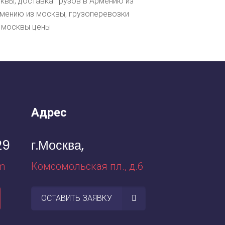
сквы, доставка грузов в Армению из
рмению из москвы, грузоперевозки
з москвы цены
Адрес
29
г.Москва,
m
Комсомольская пл., д.6
ОСТАВИТЬ ЗАЯВКУ