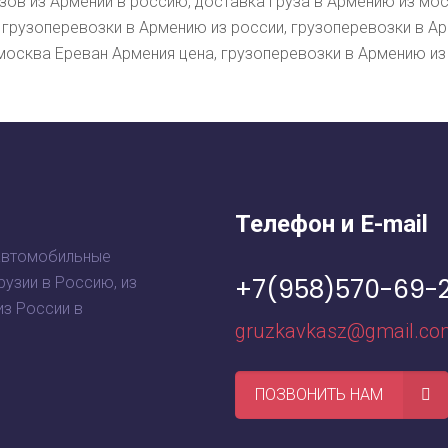
зов из Армении в россию, доставка груза в Армению из мо
 грузоперевозки в Армению из россии, грузоперевозки в А
москва Ереван Армения цена, грузоперевозки в Армению и
Телефон и E-mail
автомобильные
+7(958)570-69-
рузии в Россию, из
из России в
gruzkavkasz@gmail.co
ПОЗВОНИТЬ НАМ