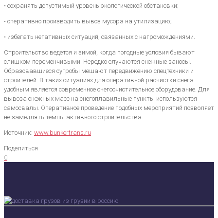
• сохранять допустимый уровень экологической обстановки;
• оперативно производить вывоз мусора на утилизацию;
• избегать негативных ситуаций, связанных с нагромождениями.
Строительство ведется и зимой, когда погодные условия бывают
слишком переменчивыми. Нередко случаются снежные заносы.
Образовавшиеся сугробы мешают передвижению спецтехники и
строителей. В таких ситуациях для оперативной расчистки снега
удобным является современное снегоочистительное оборудование. Для
вывоза снежных масс на снегоплавильные пункты используются
самосвалы. Оперативное проведение подобных мероприятий позволяет
не замедлять темпы активного строительства.
Источник:
www.bunkertrans.ru
Поделиться
0