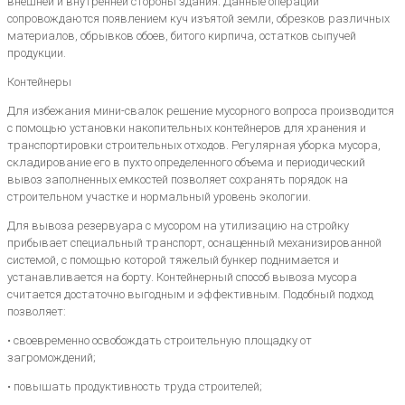
внешней и внутренней стороны здания. Данные операции
сопровождаются появлением куч изъятой земли, обрезков различных
материалов, обрывков обоев, битого кирпича, остатков сыпучей
продукции.
Контейнеры
Для избежания мини-свалок решение мусорного вопроса производится
с помощью установки накопительных контейнеров для хранения и
транспортировки строительных отходов. Регулярная уборка мусора,
складирование его в пухто определенного объема и периодический
вывоз заполненных емкостей позволяет сохранять порядок на
строительном участке и нормальный уровень экологии.
Для вывоза резервуара с мусором на утилизацию на стройку
прибывает специальный транспорт, оснащенный механизированной
системой, с помощью которой тяжелый бункер поднимается и
устанавливается на борту. Контейнерный способ вывоза мусора
считается достаточно выгодным и эффективным. Подобный подход
позволяет:
• своевременно освобождать строительную площадку от
загромождений;
• повышать продуктивность труда строителей;