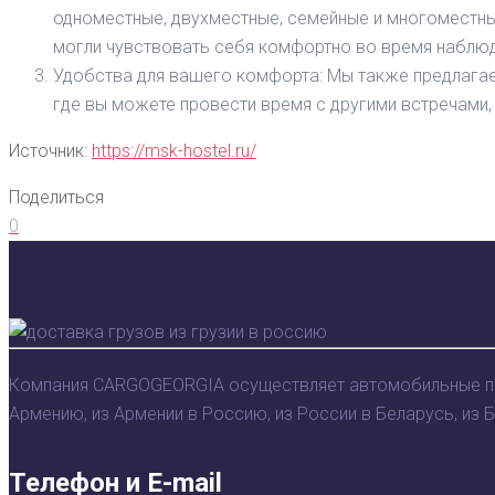
одноместные, двухместные, семейные и многоместн
могли чувствовать себя комфортно во время наблюд
Удобства для вашего комфорта: Мы также предлагае
где вы можете провести время с другими встречами,
Источник:
https://msk-hostel.ru/
Поделиться
0
Компания CARGOGEORGIA осуществляет автомобильные пере
Армению, из Армении в Россию, из России в Беларусь, из 
Телефон и E-mail