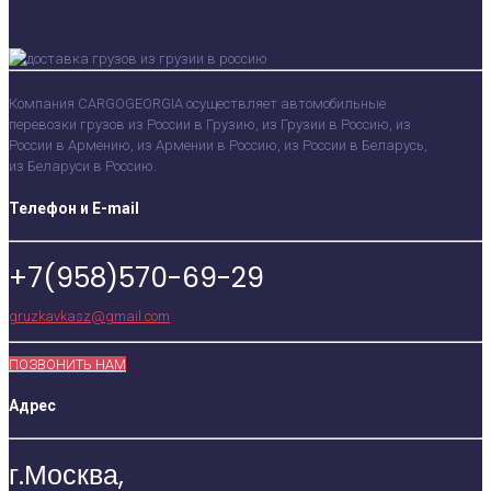
Компания CARGOGEORGIA осуществляет автомобильные
перевозки грузов из России в Грузию, из Грузии в Россию, из
России в Армению, из Армении в Россию, из России в Беларусь,
из Беларуси в Россию.
Телефон и E-mail
+7(958)570-69-29
gruzkavkasz@gmail.com
ПОЗВОНИТЬ НАМ
Адрес
г.Москва,