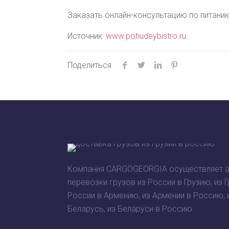
Заказать онлайн-консультацию по питани
Источник:
www.pohudeybistro.ru
Поделиться
Компания CARGOGEORGIA осуществляет 
перевозки грузов из России в Грузию, из Г
России в Армению, из Армении в Россию, 
Беларусь, из Беларуси в Россию.