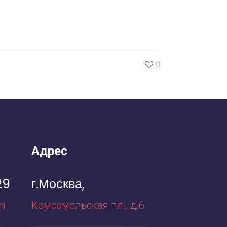
0
Адрес
29
г.Москва,
m
Комсомольская пл., д.6