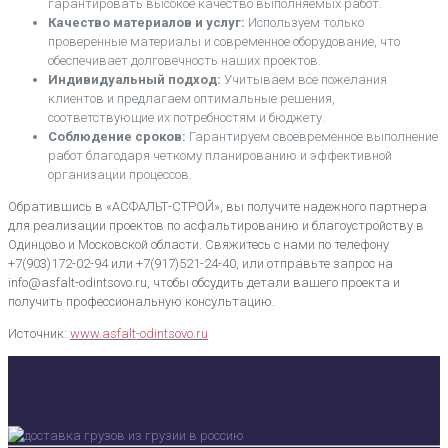
гарантировать высокое качество выполняемых работ.
Качество материалов и услуг:
Используем только
проверенные материалы и современное оборудование, что
обеспечивает долговечность наших проектов.
Индивидуальный подход:
Учитываем все пожелания
клиентов и предлагаем оптимальные решения,
соответствующие их потребностям и бюджету.
Соблюдение сроков:
Гарантируем своевременное выполнение
работ благодаря четкому планированию и эффективной
организации процессов.
Обратившись в «АСФАЛЬТ-СТРОЙ», вы получите надежного партнера
для реализации проектов по асфальтированию и благоустройству в
Одинцово и Московской области. Свяжитесь с нами по телефону
+7(903)172-02-94 или +7(917)521-24-40, или отправьте запрос на
info@asfalt-odintsovo.ru, чтобы обсудить детали вашего проекта и
получить профессиональную консультацию.
Источник:
www.asfalt-odintsovo.ru