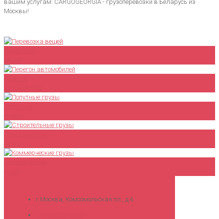
вашим услугам: CARGOGEORGIA - грузоперевозки в Беларусь из
Москвы!
Перевозка
вещей
Перегон
автомобилей
Попутные
грузы
Строительные
грузы
Коммерческие
грузы
г.Москва, Комсомольская пл., д.6
+7(958)570-69-29